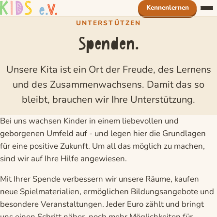
Zum Inhalt springen
Kennenlernen
UNTERSTÜTZEN
Leitbild
Spenden.
Alltag
Unsere Kita ist ein Ort der Freude, des Lernens
Unser Haus
und des Zusammenwachsens. Damit das so
Jobs
bleibt, brauchen wir Ihre Unterstützung.
Spenden
Bei uns wachsen Kinder in einem liebevollen und
geborgenen Umfeld auf - und legen hier die Grundlagen
für eine positive Zukunft. Um all das möglich zu machen,
sind wir auf Ihre Hilfe angewiesen.
Mit Ihrer Spende verbessern wir unsere Räume, kaufen
neue Spielmaterialien, ermöglichen Bildungsangebote und
besondere Veranstaltungen. Jeder Euro zählt und bringt
uns einen Schritt näher, noch mehr Möglichkeiten für