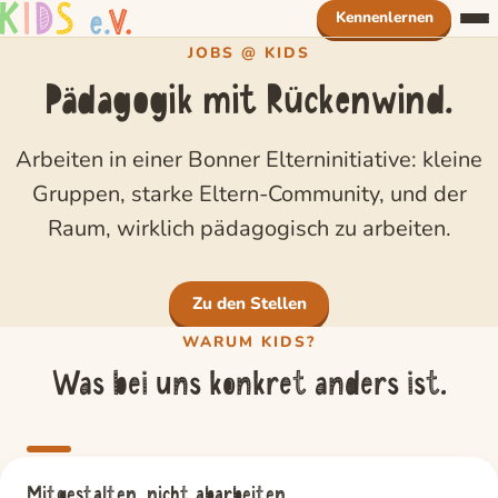
Zum Inhalt springen
Kennenlernen
JOBS @ KIDS
Leitbild
Pädagogik mit Rückenwind.
Alltag
Arbeiten in einer Bonner Elterninitiative: kleine
Unser Haus
Gruppen, starke Eltern-Community, und der
Jobs
Raum, wirklich pädagogisch zu arbeiten.
Spenden
Zu den Stellen
WARUM KIDS?
Was bei uns konkret anders ist.
Mitgestalten, nicht abarbeiten.